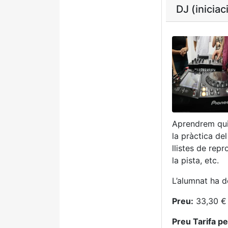
DJ (iniciac
Aprendrem qui
la pràctica de
llistes de repr
la pista, etc.
L’alumnat ha d
Preu:
33,30 € 
Preu Tarifa p