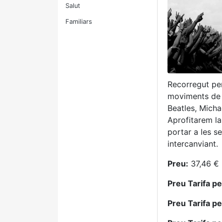
Salut
Familiars
Recorregut per
moviments de m
Beatles, Micha
Aprofitarem la
portar a les s
intercanviant.
Preu:
37,46 € 
Preu Tarifa p
Preu Tarifa p