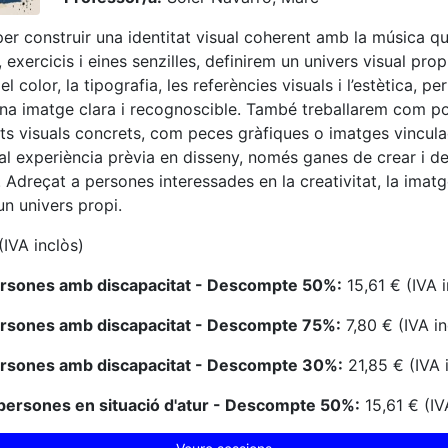
 per construir una identitat visual coherent amb la música qu
 exercicis i eines senzilles, definirem un univers visual pro
 color, la tipografia, les referències visuals i l’estètica, pe
una imatge clara i recognoscible. També treballarem com p
ats visuals concrets, com peces gràfiques o imatges vincul
al experiència prèvia en disseny, només ganes de crear i d
 Adreçat a persones interessades en la creativitat, la imatge
un univers propi.
(IVA inclòs)
ersones amb discapacitat - Descompte 50%:
15,61 € (IVA i
ersones amb discapacitat - Descompte 75%:
7,80 € (IVA in
ersones amb discapacitat - Descompte 30%:
21,85 € (IVA 
persones en situació d'atur - Descompte 50%:
15,61 € (IV