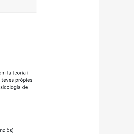
 la teoria i
s teves pròpies
psicologia de
inclòs)