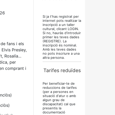
026
Si ja t'has registrat per
internet pots realitzar la
inscripció a un taller
cultural, clicant LOGIN.
Si no, hauràs d'introduir
primer les teves dades
(REGISTRE). La
de fans i els
inscripció és nominal.
Elvis Presley,
Amb les teves dades
no pots inscriure a una
, Rosalía...
altra persona.
dica, per
xen comprant i
Tarifes reduïdes
Per beneficiar-te de
reduccions de tarifes
(per a persones en
inclòs)
situació d'atur o amb
algun grau de
discapacitat) cal que
clòs)
presentis la
documentació