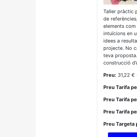
Taller pràctic
de referències,
elements com el
intuïcions en 
idees a result
projecte. No c
teva proposta.
construcció d’
Preu:
31,22 € 
Preu Tarifa p
Preu Tarifa p
Preu Tarifa p
Preu Targeta 