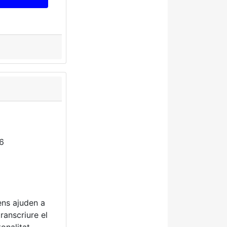
6
ens ajuden a
ranscriure el