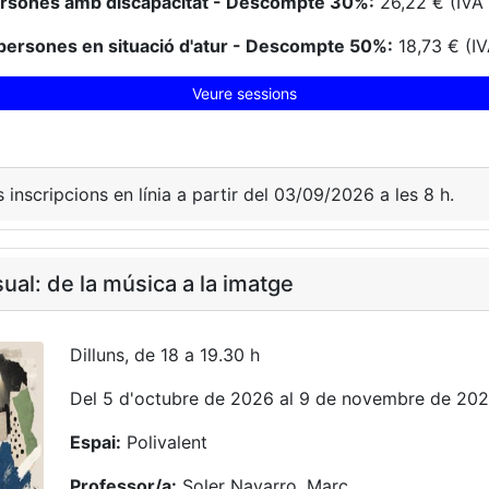
ersones amb discapacitat - Descompte 30%:
26,22 € (IVA 
persones en situació d'atur - Descompte 50%:
18,73 € (IV
Veure sessions
s inscripcions en línia a partir del 03/09/2026 a les 8 h.
sual: de la música a la imatge
Dilluns, de 18 a 19.30 h
Del 5 d'octubre de 2026 al 9 de novembre de 20
Espai:
Polivalent
Professor/a:
Soler Navarro, Marc