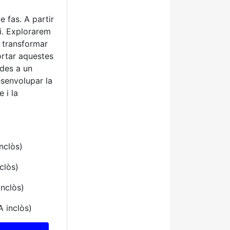
e fas. A partir
pi. Explorarem
r transformar
ortar aquestes
ades a un
esenvolupar la
 i la
nclòs)
clòs)
inclòs)
A inclòs)