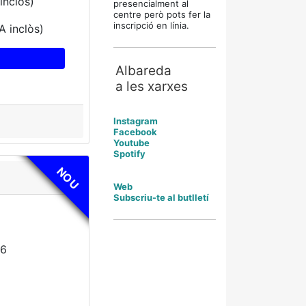
inclòs)
presencialment al
centre però pots fer la
inscripció en línia.
A inclòs)
Albareda
a les xarxes
Instagram
Facebook
Youtube
Spotify
NOU
Web
Subscriu-te al butlletí
26