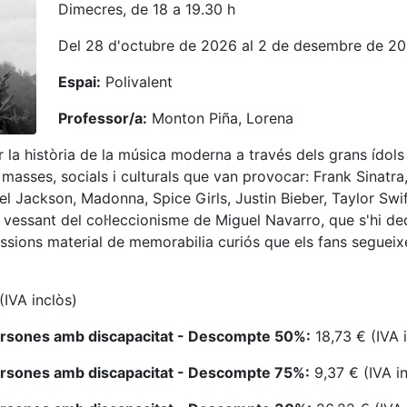
Dimecres, de 18 a 19.30 h
Del 28 d'octubre de 2026 al 2 de desembre de 2
Espai:
Polivalent
Professor/a:
Monton Piña, Lorena
 la història de la música moderna a través dels grans ídols 
asses, socials i culturals que van provocar: Frank Sinatra, 
el Jackson, Madonna, Spice Girls, Justin Bieber, Taylor Swift
 vessant del col·leccionisme de Miguel Navarro, que s'hi de
essions material de memorabilia curiós que els fans seguei
(IVA inclòs)
ersones amb discapacitat - Descompte 50%:
18,73 € (IVA 
ersones amb discapacitat - Descompte 75%:
9,37 € (IVA in