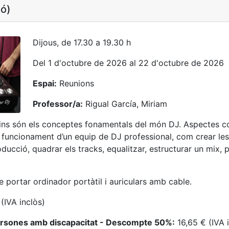
ió)
Dijous, de 17.30 a 19.30 h
Del 1 d'octubre de 2026 al 22 d'octubre de 2026
Espai:
Reunions
Professor/a:
Rigual García, Miriam
ns són els conceptes fonamentals del món DJ. Aspectes com
l funcionament d’un equip de DJ professional, com crear le
oducció, quadrar els tracks, equalitzar, estructurar un mix, 
e portar ordinador portàtil i auriculars amb cable.
(IVA inclòs)
ersones amb discapacitat - Descompte 50%:
16,65 € (IVA 