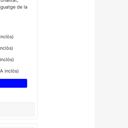
onalitat,
nguatge de la
inclòs)
inclòs)
inclòs)
A inclòs)