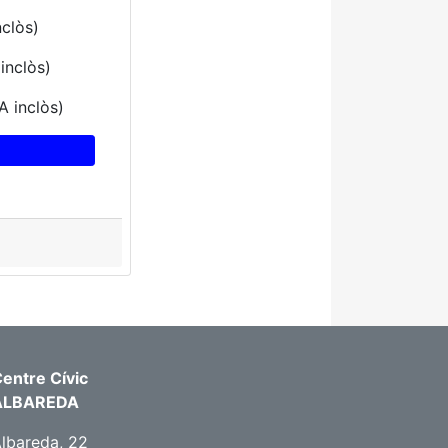
nclòs)
inclòs)
A inclòs)
entre Cívic
ALBAREDA
lbareda, 22