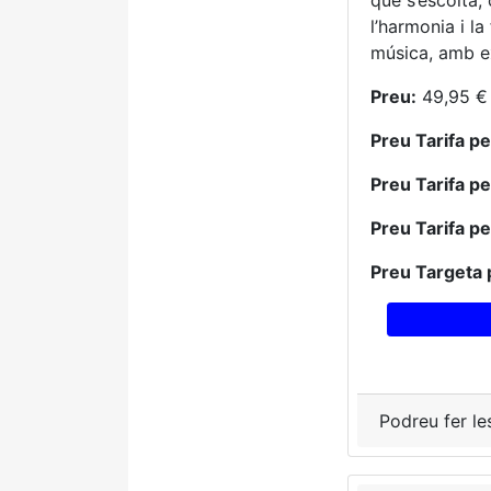
que s’escolta, 
l’harmonia i l
música, amb ex
Preu:
49,95 € 
Preu Tarifa p
Preu Tarifa p
Preu Tarifa p
Preu Targeta 
Podreu fer le