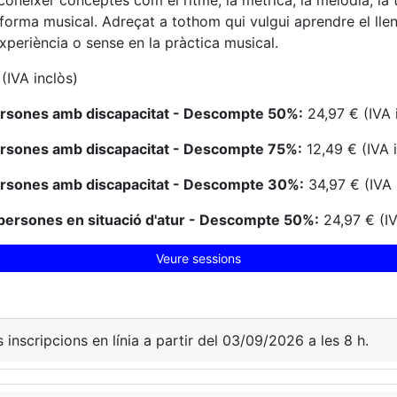
conèixer conceptes com el ritme, la mètrica, la melodia, la t
a forma musical. Adreçat a tothom qui vulgui aprendre el lle
periència o sense en la pràctica musical.
(IVA inclòs)
ersones amb discapacitat - Descompte 50%:
24,97 € (IVA 
ersones amb discapacitat - Descompte 75%:
12,49 € (IVA 
ersones amb discapacitat - Descompte 30%:
34,97 € (IVA 
persones en situació d'atur - Descompte 50%:
24,97 € (IV
Veure sessions
s inscripcions en línia a partir del 03/09/2026 a les 8 h.