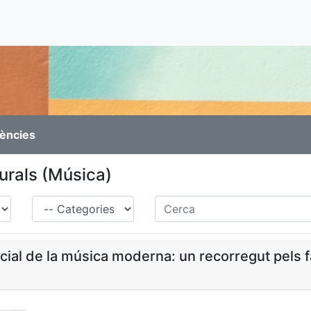
rències
turals (Música)
Família
Cerca
ocial de la música moderna: un recorregut pels