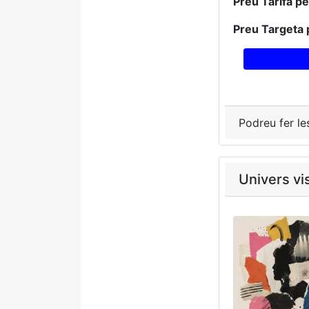
Preu Tarifa p
Preu Targeta 
Podreu fer le
Univers vi