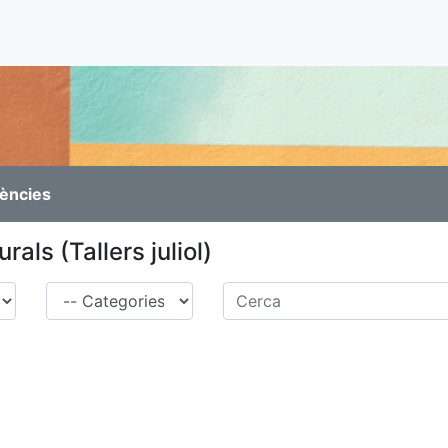
rències
urals (Tallers juliol)
Família
Cerca