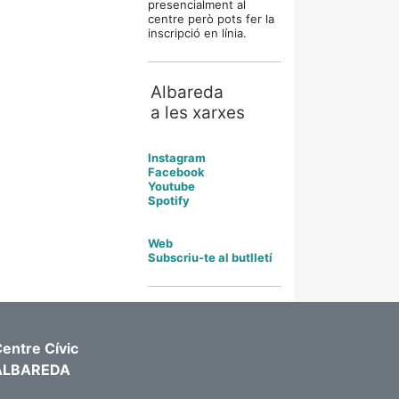
presencialment al
centre però pots fer la
inscripció en línia.
Albareda
a les xarxes
Instagram
Facebook
Youtube
Spotify
Web
Subscriu-te al butlletí
entre Cívic
ALBAREDA